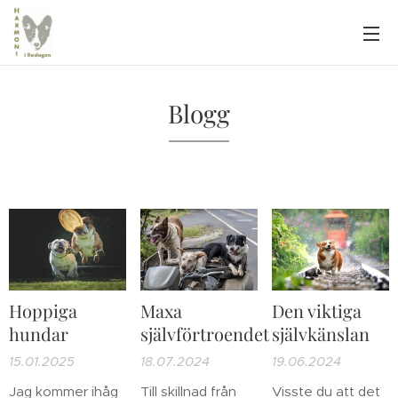
Blogg
Hoppiga
Maxa
Den viktiga
hundar
självförtroendet
självkänslan
15.01.2025
18.07.2024
19.06.2024
Jag kommer ihåg
Till skillnad från
Visste du att det