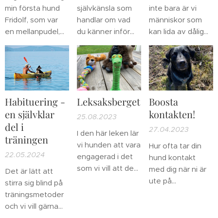
min första hund
självkänsla som
inte bara är vi
Fridolf, som var
handlar om vad
människor som
en mellanpudel,
du känner inför
kan lida av dålig
och var som en
dig själv, så
självkänsla utan
liten känguru när
handlar
även våra djur?
han var ung. Han
självförtroende
Och i det här
var en glad kille
om att jag vet att
fallet tänker jag
som gärna
jag kan/är riktigt
främst på hundar.
Habituering -
Leksaksberget
Boosta
uttryckte sina
bra på något. En
Ibland kan faktiskt
en självklar
kontakten!
känslor genom
hund kan, precis
problembeteenden
25.08.2023
del i
att hoppa. Jag
som vi, ha ett bra
vara ett resultat
27.04.2023
I den här leken lär
minns att han var
självförtroende
av att hunden har
träningen
vi hunden att vara
Hur ofta tar din
lite extra glad när
men en dålig
en dålig
22.05.2024
engagerad i det
hund kontakt
vi skulle gå ut på
självkänsla. Tex
självkänsla.
som vi vill att den
med dig när ni är
Det är lätt att
promenad och
kan hunden vara
ska vara
ute på
stirra sig blind på
studsade runt i
trygg och väldigt
engagerad i. Vi
promenad?
träningsmetoder
hallen. Vid ett
duktig på
kan också öka
och vi vill gärna
tillfälle skallade
personsök men i
värdet på
känna att vi