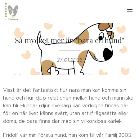
Så mycket mer än "bara en hund"
27.01.2023
Visst är det fantastiskt hur nära man kan komma sin
hund och hur djup relationen mellan hund och människa
kan bli. Hundar (djur överlag) kan verkligen finnas där
för en när livet känns svårt, utan att ifrågasätta eller
döma, de bara finns där med sin villkorslösa kärlek.
Fridolf var min första hund, han kom till vår familj 2005