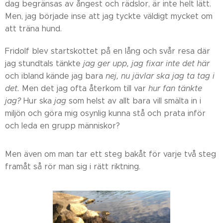
dag begränsas av ångest och rädslor, är inte helt lätt.
Men, jag började inse att jag tyckte väldigt mycket om
att träna hund.
Fridolf blev startskottet på en lång och svår resa där
jag stundtals tänkte
jag ger upp, jag fixar inte det här
och ibland kände jag bara
nej, nu jävlar ska jag ta tag i
det.
Men det jag ofta återkom till var
hur fan tänkte
jag?
Hur ska
jag
som helst av allt bara vill smälta in i
miljön och göra mig osynlig kunna stå och prata inför
och leda en grupp människor?
Men även om man tar ett steg bakåt för varje två steg
framåt så rör man sig i rätt riktning.