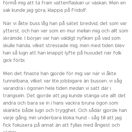
förmå mig att ta fram vattenflaskan ur väskan. Men en
sak kunde jag göra, klappa på Fridolf.
När vi åkte buss låg han på sätet bredvid, det som var
ytterst, och han var som en mur mellan mig och allt som
skrämde. I början var han väldigt nyfiken på vad som
skulle hända, vilket stressade mig, men med tiden blev
han så lugn att han knappt lyfte på huvudet när folk
gick förbi.
Men det finaste han gjorde för mig var när vi åkte
tunnelbana, vilket var lite jobbigare än bussen, vi såg
varandra i ögonen hela tiden medan vi satt där i
trängseln. Det gjorde att jag kunde stänga ute allt det
andra och bara se in i hans vackra bruna ögon som
skänkte både lugn och trygghet. Och sådär gjorde han
varje gång, min underbara kloka hund - såg till att jag
fick fokusera på annat än att fyllas med ångest och