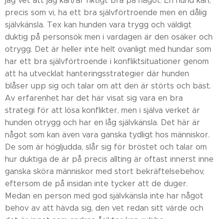
jag vet att jag kan/är riktigt bra på något. En hund kan,
precis som vi, ha ett bra självförtroende men en dålig
självkänsla. Tex kan hunden vara trygg och väldigt
duktig på personsök men i vardagen är den osäker och
otrygg. Det är heller inte helt ovanligt med hundar som
har ett bra självförtroende i konfliktsituationer genom
att ha utvecklat hanteringsstrategier där hunden
blåser upp sig och talar om att den är störts och bäst.
Av erfarenhet har det här visat sig vara en bra
strategi för att lösa konflikter, men i själva verket är
hunden otrygg och har en låg självkänsla. Det här är
något som kan även vara ganska tydligt hos människor.
De som är högljudda, slår sig för bröstet och talar om
hur duktiga de är på precis allting är oftast innerst inne
ganska sköra människor med stort bekräftelsebehov,
eftersom de på insidan inte tycker att de duger.
Medan en person med god självkänsla inte har något
behov av att hävda sig, den vet redan sitt värde och