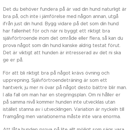
Det du behöver fundera på är vad din hund naturligt är
bra på, och inte i jämförelse med någon annan, utgå
ifrån just din hund. Bygg vidare på det som din hund
har fallenhet för och när ni byggt ett riktigt bra
självförtroende inom det område eller flera, så kan du
prova något som din hund kanske aldrig testat förut.
Det är viktigt att hunden är intresserad av det ni ska
ge er på.
För att bli riktigt bra på något krävs övning och
upprepning. Självförtroendeträning är som ett
hantverk, ju mer ni övar på något desto bättre blir man.
I alla fall om man har en stegringsplan. Om ni håller er
på samma nivå kommer hunden inte utvecklas utan
istället stanna av i utvecklingen. Variation är nyckeln till
framgång men variationerna måste inte vara enorma.
Att låta hunden prova på lite allt möjligt som sägs vara