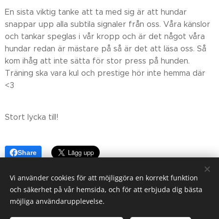
En sista viktig tanke att ta med sig är att hundar
snappar upp alla subtila signaler från oss. Våra känslor
och tankar speglas i vår kropp och är det något våra
hundar redan är mästare på så är det att läsa oss. Så
kom ihåg att inte sätta för stor press på hunden.
Träning ska vara kul och prestige hör inte hemma där
<3
Stort lycka till!
Share
Vi använder cookies för att möjliggöra en korrekt funktion
och säkerhet på vår hemsida, och för att erbjuda dig bästa
möjliga användarupplevelse.
©
Harmoni i Roslagen
.
All rights reserved.