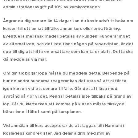
administrationsavgift på 10% av kurskostnaden.
Ångrar du dig senare än 14 dagar kan du kostnadsfritt boka om
kursen till ett annat tillfälle, annan kurs eller privatträning.
Eventuella mellanskillnader betalas av kunden. Fungerar inget
av alternativen, och det inte finns någon på reservlistan, är det
upp till dig att hitta en ersättare som kan ta er plats. Detta ska
då meddelas via mail.
Om din tik börjar löpa måste du meddela detta.
Beroende på
hur de andra hundarna reagerar kan det vara så att ni får ta
igen kursen vid ett senare tillfälle. Går det att lösa med
avstånd så gör vi det.
Pengar betalas inte tillbaka på grund av
löp. Får du klartecken att komma på kursen måste tikskydd
bäras inne i tältet samt på kursplanen.
Vid anmälan till kurs accepterar du att läggas till i Harmoni i
Roslagens kundregister. Jag delar aldrig med mig av